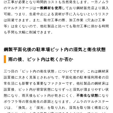
け工事が必要となり時間的コストも当然発生します。一方ノムラ
のマルチステージは
一般鋼材を使用
しており鋼材販売店より購入
可能。つまり、生産中止による資材が手に入らないというリスク
は回避できます。また、取付工事の際、加工作業（穴あけ工事
等）は全くないので、他社製品と比べても取付工事に掛かる時間
も手間も大幅に削減できます。
鋼製平面化後の駐車場ピット内の湿気と衛生状態
雨の後、ピット内は乾くか否か
三つ目の「ピット内の衛生状態」についてですが、これは鋼材床
設置後に大きく見落とされがちで、平面化後の駐車場利用者の日
常生活にも影響する重要なファクターです。他社製品の鋼材床は
設置後、ピット内が密室状態になりずっと湿気が溜まりやすい状
態になり、雨天後もピット内が乾きにくく、
不衛生な状態
になり
ボウフラ等の害虫発生の原因となります。ノムラのマルチステー
ジは、「換気」と「採光」を取り入れ、湿気を取り除く構造にな